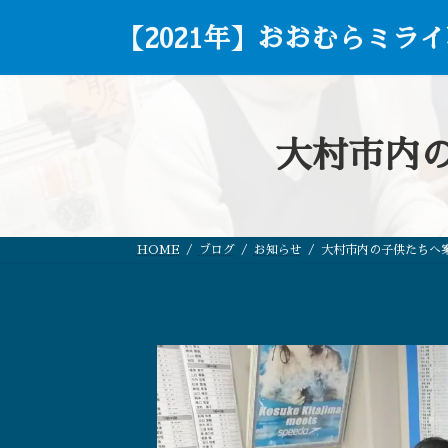
コ
ナ
ン
ビ
【2021年】おおむらミラ
テ
ゲ
ン
ー
ツ
シ
へ
ョ
ス
ン
大村市内
キ
に
ッ
移
プ
動
HOME
ブログ
お知らせ
大村市内の子供たちへ