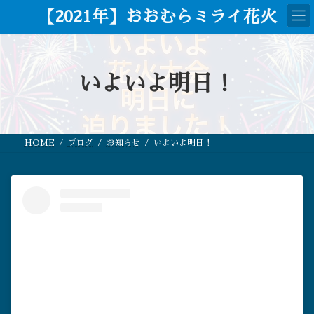
コ
ナ
【2021年】おおむらミライ花火
ン
ビ
テ
ゲ
ン
ー
ツ
シ
へ
ョ
ス
ン
いよいよ明日！
キ
に
ッ
移
プ
動
HOME
ブログ
お知らせ
いよいよ明日！